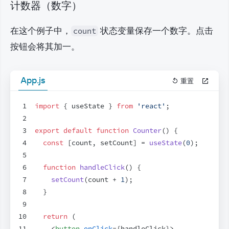
计数器（数字）
在这个例子中，
 状态变量保存一个数字。点击
count
按钮会将其加一。
App.js
重置
1
import
{
useState
}
from
'react'
;
2
3
export
default
function
Counter
(
)
{
4
const
[
count
,
setCount
]
 = 
useState
(
0
)
;
5
6
function
handleClick
(
)
{
7
setCount
(
count
 + 
1
)
;
8
}
9
10
return
(
11
<
button
onClick
=
{
handleClick
}
>