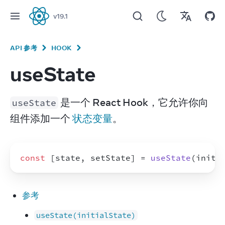
v
19.1
React
API 参考
HOOK
useState
 是一个 React Hook，它允许你向
useState
组件添加一个 
状态变量
。
const
[
state
,
setState
]
 = 
useState
(
initi
参考
useState(initialState)