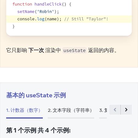
function
handleClick
(
)
{
setName
(
'Robin'
)
;
console
.
log
(
name
)
;
// Still "Taylor"!
}
它只影响 
下一次
 渲染中 
 返回的内容。
useState
基本的 useState 示例
1
.
计数器（数字）
2
.
文本字段（字符串）
3
.
复选框（布尔值
第
1
个
示例
共
4
个
示例
: