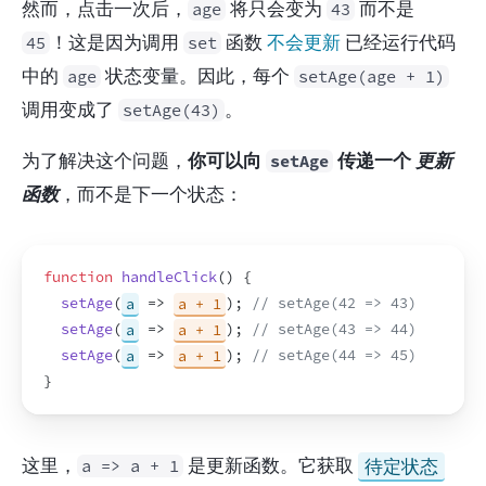
然而，点击一次后，
 将只会变为 
 而不是 
age
43
！这是因为调用 
 函数 
不会更新
 已经运行代码
45
set
中的 
 状态变量。因此，每个 
age
setAge(age + 1)
调用变成了 
。
setAge(43)
为了解决这个问题，
你可以向 
 传递一个 
更新
setAge
函数
，而不是下一个状态：
function
handleClick
(
)
{
setAge
(
a
=>
a + 1
)
;
// setAge(42 => 43)
setAge
(
a
=>
a + 1
)
;
// setAge(43 => 44)
setAge
(
a
=>
a + 1
)
;
// setAge(44 => 45)
}
这里，
 是更新函数。它获取 
待定状态
a => a + 1