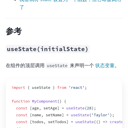
了
参考
useState(initialState)
在组件的顶层调用 
 来声明一个 
状态变量
。
useState
import
{
useState
}
from
'react'
;
function
MyComponent
(
)
{
const
[
age
,
setAge
]
 = 
useState
(
28
)
;
const
[
name
,
setName
]
 = 
useState
(
'Taylor'
)
;
const
[
todos
,
setTodos
]
 = 
useState
(
(
)
=>
createTo