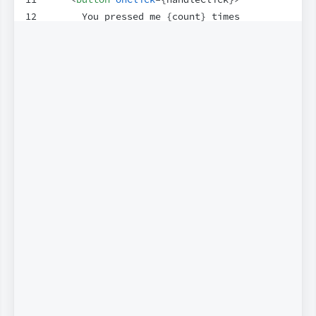
12
      You pressed me 
{
count
}
 times
13
</
button
>
14
)
;
15
}
16