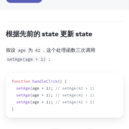
根据先前的 state 更新 state
假设 
 为 
，这个处理函数三次调用 
age
42
：
setAge(age + 1)
function
handleClick
(
)
{
setAge
(
age
 + 
1
)
;
// setAge(42 + 1)
setAge
(
age
 + 
1
)
;
// setAge(42 + 1)
setAge
(
age
 + 
1
)
;
// setAge(42 + 1)
}