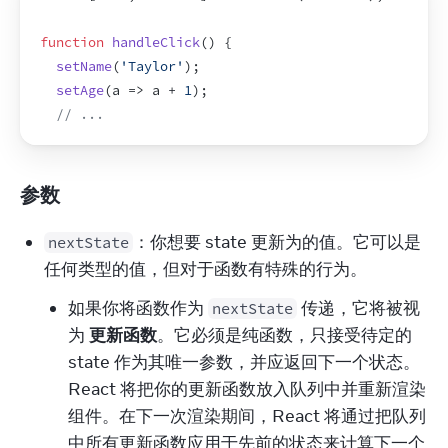
function
handleClick
(
)
{
setName
(
'Taylor'
)
;
setAge
(
a
=>
a
 + 
1
)
;
// ...
参数
：你想要 state 更新为的值。它可以是
nextState
任何类型的值，但对于函数有特殊的行为。
如果你将函数作为
传递，它将被视
nextState
为
更新函数
。它必须是纯函数，只接受待定的
state 作为其唯一参数，并应返回下一个状态。
React 将把你的更新函数放入队列中并重新渲染
组件。在下一次渲染期间，React 将通过把队列
中所有更新函数应用于先前的状态来计算下一个