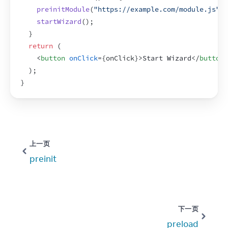
preinitModule
(
"https://example.com/module.js"
,
startWizard
(
)
;
}
return
(
<
button
onClick
=
{
onClick
}
>
Start Wizard
</
button
>
)
;
}
上一页
preinit
下一页
preload