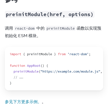
preinitModule(href, options)
调用 
 中的 
 函数以实现预
react-dom
preinitModule
初始化 ESM 模块。
import
{
preinitModule
}
from
'react-dom'
;
function
AppRoot
(
)
{
preinitModule
(
"https://example.com/module.js"
,
{
a
// ……
}
参见下方更多示例。
。