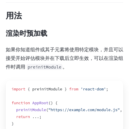
用法
渲染时预加载
如果你知道组件或其子元素将使用特定模块，并且可以
接受开始评估模块并在下载后立即生效，可以在渲染组
件时调用 
。
preinitModule
import
{
preinitModule
}
from
'react-dom'
;
function
AppRoot
(
)
{
preinitModule
(
"https://example.com/module.js"
,
{
a
return
...
;
}