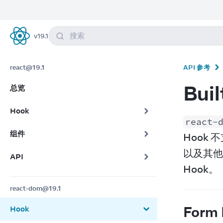
搜索
v
19.1
React
react@19.1
API 参考
Bui
总览
Hook
react-
组件
Hook 
以及其他
API
Hook。
react-dom@19.1
Form
Hook