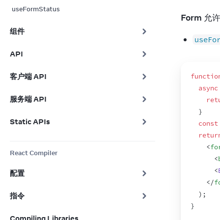
useFormStatus
Form
 允
组件
useFo
API
客户端 API
functio
async
服务端 API
ret
}
Static APIs
const
retur
<
fo
React Compiler
<
<
配置
</
f
)
;
指令
}
Compiling Libraries