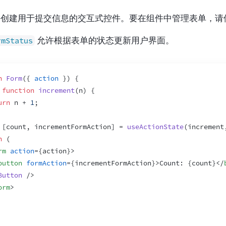
许创建用于提交信息的交互式控件。要在组件中管理表单，请使
允许根据表单的状态更新用户界面。
rmStatus
n
Form
(
{
action
}
)
{
function
increment
(
n
)
{
urn
n
 + 
1
;
[
count
,
incrementFormAction
]
 = 
useActionState
(
increment
n
(
rm
action
=
{
action
}
>
button
formAction
=
{
incrementFormAction
}
>
Count: 
{
count
}
</
Button
/>
orm
>