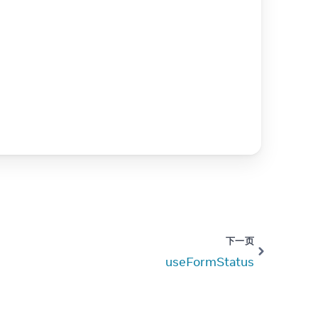
下一页
useFormStatus