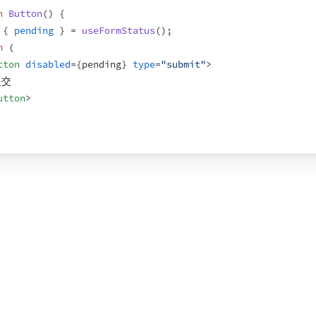
n
Button
(
)
{
{
pending
}
 = 
useFormStatus
(
)
;
n
(
tton
disabled
=
{
pending
}
type
=
"submit"
>
提交
utton
>