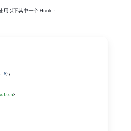
用以下其中一个 Hook：
,
0
)
;
button
>