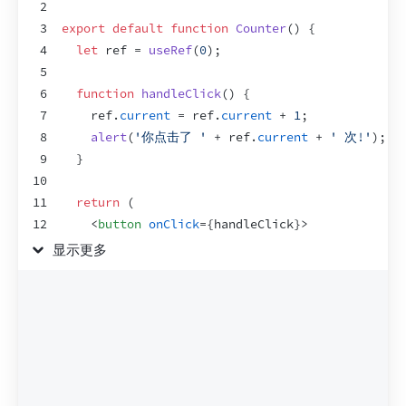
2
3
export
default
function
Counter
(
)
{
4
let
ref
 = 
useRef
(
0
)
;
5
6
function
handleClick
(
)
{
7
ref
.
current
 = 
ref
.
current
 + 
1
;
8
alert
(
'你点击了 '
 + 
ref
.
current
 + 
' 次!'
)
;
9
}
10
11
return
(
12
<
button
onClick
=
{
handleClick
}
>
13
      点我！
显示更多
14
</
button
>
15
)
;
16
}
17