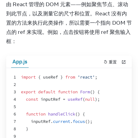
由 React 管理的 DOM 元素——例如聚焦节点、滚动
到此节点，以及测量它的尺寸和位置。React 没有内
置的方法来执行此类操作，所以需要一个指向 DOM 节
点的 ref 来实现。例如，点击按钮将使用 ref 聚焦输入
框：
App.js
重置
1
import
{
useRef
}
from
'react'
;
2
3
export
default
function
Form
(
)
{
4
const
inputRef
 = 
useRef
(
null
)
;
5
6
function
handleClick
(
)
{
7
inputRef
.
current
.
focus
(
)
;
8
}
9