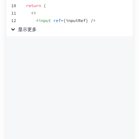
10
return
(
11
<
>
12
<
input
ref
=
{
inputRef
}
/>
13
<
button
onClick
=
{
handleClick
}
>
显示更多
14
        聚焦输入框
15
</
button
>
16
</
>
17
)
;
18
}
19