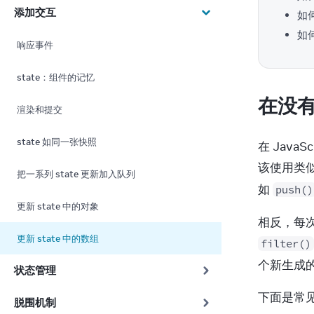
添加交互
如
如
响应事件
state：组件的记忆
在没有
渲染和提交
state 如同一张快照
在 Java
该使用类似
把一系列 state 更新加入队列
如 
push()
更新 state 中的对象
相反，每
更新 state 中的数组
filter()
个新生成
状态管理
下面是常见
脱围机制