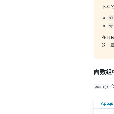
不幸的
sl
sp
在 R
这一章
向数组
 
push()
App.js