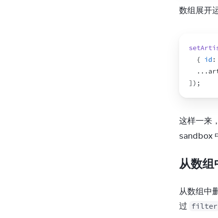
20
数组展开
21
22
23
setArti
24
{
id
:
25
...
ar
26
]
)
;
27
28
)
;
29
}
这样一来
30
sandbo
从数组
从数组中
过 
filter