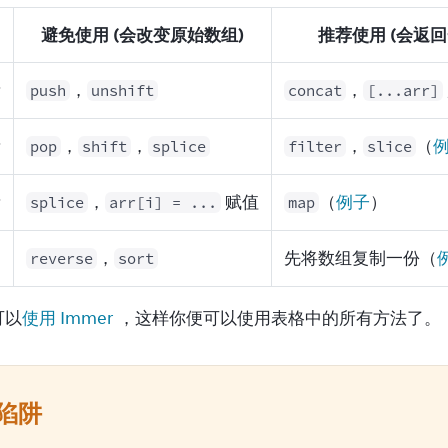
避免使用 (会改变原始数组)
推荐使用 (会返
素
，
，
push
unshift
concat
[...arr]
素
，
，
，
（
pop
shift
splice
filter
slice
素
，
赋值
（
例子
）
splice
arr[i] = ...
map
，
先将数组复制一份（
reverse
sort
可以
使用 Immer
 ，这样你便可以使用表格中的所有方法了。
陷阱