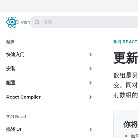
搜索
v
19.1
React
起步
学习 REACT
更新
快速入门
安装
数组是另
配置
变。同对
有数组的
React Compiler
学习 React
你将
描述 UI
如何