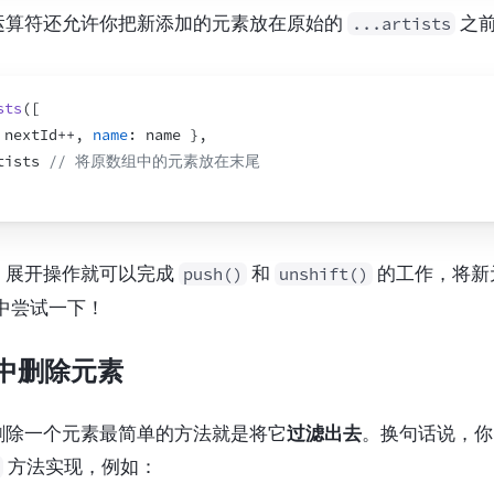
]
)
;
运算符还允许你把新添加的元素放在原始的 
 之
...artists
}
}
>
添加
</
button
>
<
ul
>
{
artists
.
map
(
artist
=>
(
sts
(
[
<
li
key
=
{
artist
.
id
}
>
{
artist
.
name
}
</
li
>
nextId
++
,
name
:
name
}
,
)
)
}
tists
// 将原数组中的元素放在末尾
</
ul
>
</
>
，展开操作就可以完成 
 和 
 的工作，将
push()
unshift()
x 中尝试一下！
中删除元素
删除一个元素最简单的方法就是将它
过滤出去
。换句话说，你
 方法实现，例如：