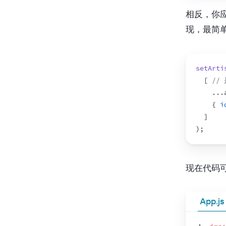
20
相反，你应
21
现，最简单
22
23
24
setArti
25
[
//
26
...
27
{
i
28
)
;
]
29
}
)
;
30
现在代码
App.js