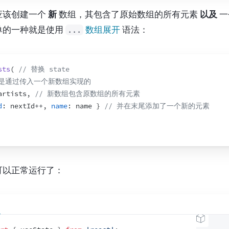
}
)
;
该创建一个 
新
 数组，其包含了原始数组的所有元素 
以及
 
}
}
>
添加
</
button
>
的一种就是使用 
数组展开
 语法：
...
<
ul
>
{
artists
.
map
(
artist
=>
(
<
li
key
=
{
artist
.
id
}
>
{
artist
.
name
}
</
li
>
sts
(
// 替换 state
)
)
}
 是通过传入一个新数组实现的
</
ul
>
artists
,
// 新数组包含原数组的所有元素
</
>
d
:
nextId
++
,
name
:
name
}
// 并在末尾添加了一个新的元素
可以正常运行了：