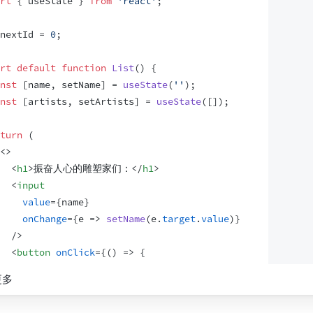
rt
{
useState
}
from
'react'
;
nextId
 = 
0
;
rt
default
function
List
(
)
{
nst
[
name
,
setName
]
 = 
useState
(
''
)
;
nst
[
artists
,
setArtists
]
 = 
useState
(
[
]
)
;
turn
(
<
>
<
h1
>
振奋人心的雕塑家们：
</
h1
>
<
input
value
=
{
name
}
onChange
=
{
e
=>
setName
(
e
.
target
.
value
)
}
/>
<
button
onClick
=
{
(
)
=>
{
setArtists
(
[
更多
...
artists
,
{
id
:
nextId
++
,
name
:
name
}