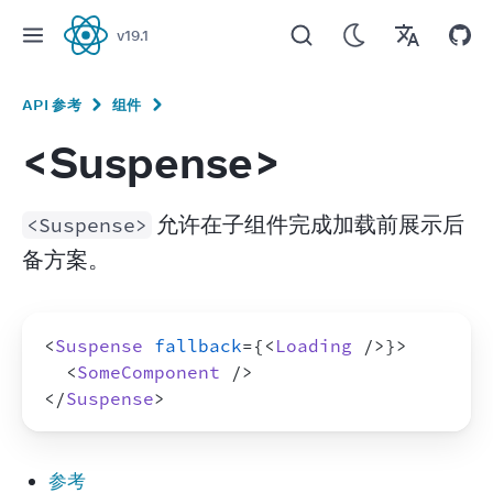
v
19.1
React
API 参考
组件
<Suspense>
 允许在子组件完成加载前展示后
<Suspense>
备方案。
<
Suspense
fallback
=
{
<
Loading
/>
}
>
<
SomeComponent
/>
</
Suspense
>
参考