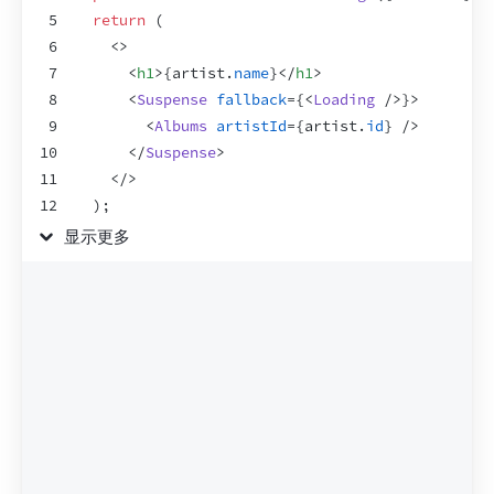
5
return
(
6
<
>
7
<
h1
>
{
artist
.
name
}
</
h1
>
8
<
Suspense
fallback
=
{
<
Loading
/>
}
>
9
<
Albums
artistId
=
{
artist
.
id
}
/>
10
</
Suspense
>
11
</
>
12
)
;
13
}
显示更多
14
15
function
Loading
(
)
{
16
return
<
h2
>
🌀 Loading...
</
h2
>
;
17
}
18