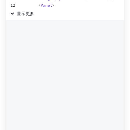
12
<
Panel
>
13
<
Albums
artistId
=
{
artist
.
id
}
/>
显示更多
14
</
Panel
>
15
</
Suspense
>
16
</
>
17
)
;
18
}
19
20
function
Loading
(
)
{
21
return
<
h2
>
🌀 Loading...
</
h2
>
;
22
}
23