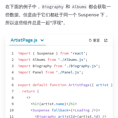
在下面的例子中，
 和 
 都会获取一
Biography
Albums
些数据。但是由于它们都处于同一个 Suspense 下，
所以这些组件总是一起“浮现”。
ArtistPage.js
重置
1
import
{
Suspense
}
from
'react'
;
2
import
Albums
from
'./Albums.js'
;
3
import
Biography
from
'./Biography.js'
;
4
import
Panel
from
'./Panel.js'
;
5
6
export
default
function
ArtistPage
(
{
artist
}
)
7
return
(
8
<
>
9
<
h1
>
{
artist
.
name
}
</
h1
>
10
<
Suspense
fallback
=
{
<
Loading
/>
}
>
11
<
Biography
artistId
=
{
artist
.
id
}
/>