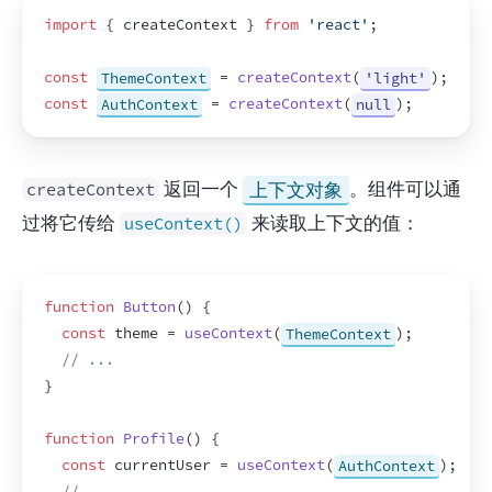
import
{
createContext
}
from
'react'
;
const
ThemeContext
 = 
createContext
(
'light'
)
;
const
AuthContext
 = 
createContext
(
null
)
;
 返回一个 
上下文对象
。组件可以通
createContext
过将它传给 
 来读取上下文的值：
useContext()
function
Button
(
)
{
const
theme
 = 
useContext
(
ThemeContext
)
;
// ...
}
function
Profile
(
)
{
const
currentUser
 = 
useContext
(
AuthContext
)
;
// ...