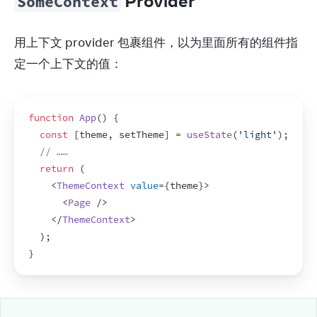
Provider
SomeContext
用上下文 provider 包裹组件，以为里面所有的组件指
定一个上下文的值：
function
App
(
)
{
const
[
theme
,
setTheme
]
 = 
useState
(
'light'
)
;
// ……
return
(
<
ThemeContext
value
=
{
theme
}
>
<
Page
/>
</
ThemeContext
>
)
;
}