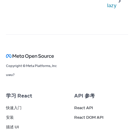
lazy
Copyright © Meta Platforms, Inc
uwu?
学习 React
API 参考
快速入门
React API
安装
React DOM API
描述 UI