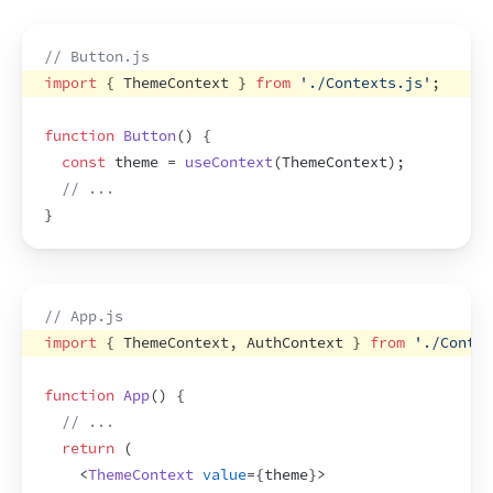
// Button.js
import
{
ThemeContext
}
from
'./Contexts.js'
;
function
Button
(
)
{
const
theme
 = 
useContext
(
ThemeContext
)
;
// ...
}
// App.js
import
{
ThemeContext
,
AuthContext
}
from
'./Contex
function
App
(
)
{
// ...
return
(
<
ThemeContext
value
=
{
theme
}
>