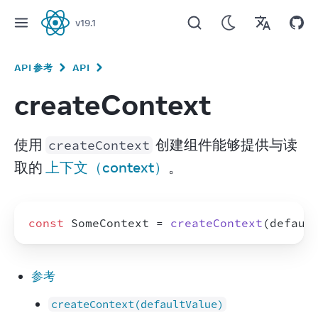
v
19.1
React
API 参考
API
createContext
使用 
 创建组件能够提供与读
createContext
取的 
上下文（context）
。
const
SomeContext
 = 
createContext
(
defaul
参考
createContext(defaultValue)