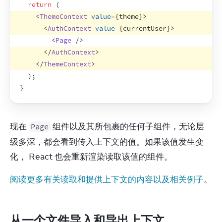
return
(
<
ThemeContext
value
=
{
theme
}
>
<
AuthContext
value
=
{
currentUser
}
>
<
Page
/>
</
AuthContext
>
</
ThemeContext
>
)
;
}
现在 
 组件以及其所包裹的任何子组件，无论层
Page
级多深，都会看到传入上下文的值。如果该值发生变
化， React 也会重新渲染读取该值的组件。
阅读更多有关读取和提供上下文的内容以及相关例子
。
从一个文件导入和导出上下文